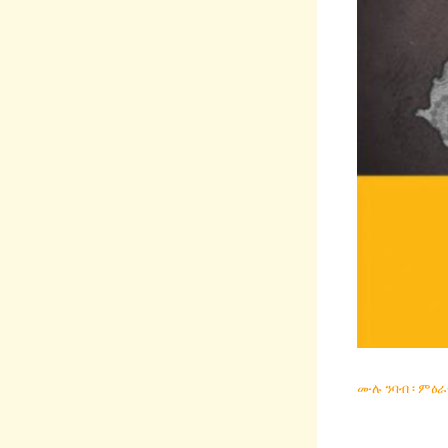
ሙሉ ንባብ ፡ ምዕራ