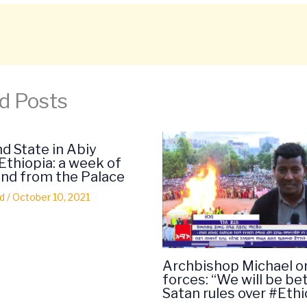
d Posts
d State in Abiy
thiopia: a week of
 and from the Palace
d
/
October 10, 2021
Archbishop Michael o
forces: “We will be bet
Satan rules over #Ethi