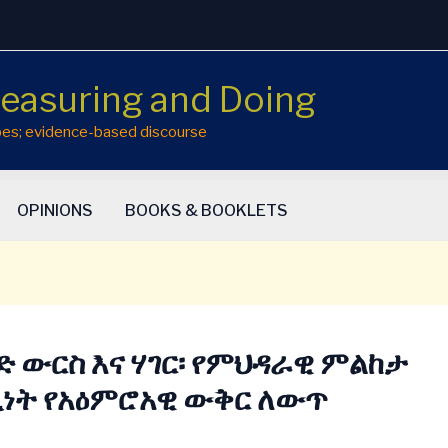
easuring and Doing
hopes; evidence-based discourse
OPINIONS
BOOKS & BOOKLETS
 ውርስ እና ሃገር፡ የምህዳራዊ ምልከታ
ጊነት የአዕምሮአዊ ውቅር ለውጥ