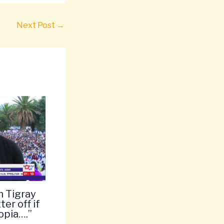
Next Post
→
n Tigray
ter off if
opia….”