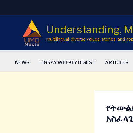
Skip
to
content
Understanding, M
multilingual; diverse values, stories, and 
NEWS
TIGRAY WEEKLY DIGEST
ARTICLES
የትውልድ
አስፈላ