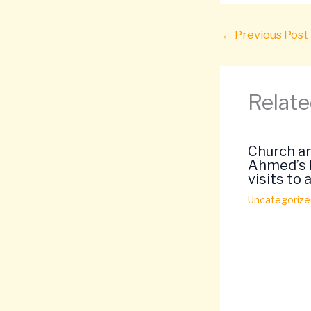
←
Previous Post
Relate
Church an
Ahmed’s E
visits to
Uncategorize