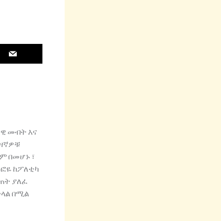
ዊ መብት እና
ብዛኛዎቹ
ም በመሆኑ ፣
ትፎዬ ከፖለቲካ
ስጠት ያለፈ
ችላል በሚል