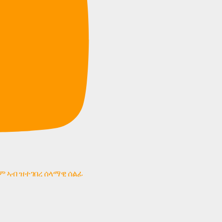
ም ኣብ ዝተገበረ ሰላማዊ ሰልፊ