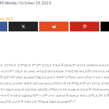
MD Media
/
October 19, 2023
ws:
363
ታት ያገኘሁት ትምህርት ምንም እንኳን ጥቂቶች በፍጹም ቀናነት ለህዝብ መሰረታ
ቢኖሩም፣ በጌታ እና ሎሌ መንፈስ ከተለወሰው ፖለቲካዊ ውርሳችን የተነሳ አ 
ች ከምንም በላይ ለጠባብ የግል እና ቡድን ጥቅም የሚሰሩ መሆናቸውን ነው። ይህ
ር በተፈታሁበት ወቅት በቀሪው ዘመኔ በሚኖረኝ የትምህርትም ሆነ የሥራ ተሳ
ኝ። በዚህ መሰረት ከአንስቶ ስለሃገር በሚደረጉ የተናጠል ውይይቶች ሃሳብ ከመ
ቀጥተኛ ተሳትፎ አልነበረኝም። ያም ሆኖ፣ ለውጦች በመጡ ቁጥር ሰሚ ሊገኝ ይ
መጪዎቹ መሪዎች ሃሳቤን ከ ማካፈል አልተቆጠብኩም።”