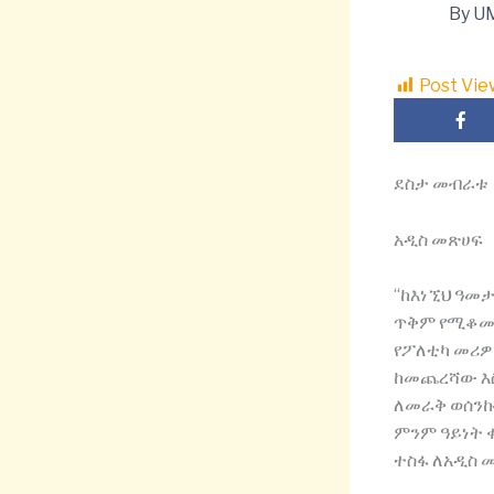
By
U
Post Vie
ደስታ መብራቱ
አዲስ መጽሀፍ
“ከእነኚህ ዓመ
ጥቅም የሚቆሙ 
የፖለቲካ መሪዎ
ከመጨረሻው እስ
ለመራቅ ወሰንኩ
ምንም ዓይነት 
ተስፋ ለአዲስ 