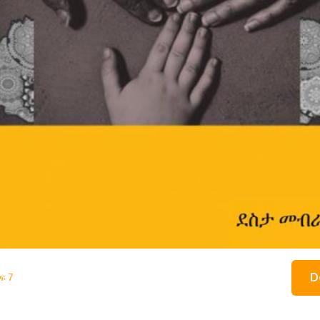
D
ፍ 7