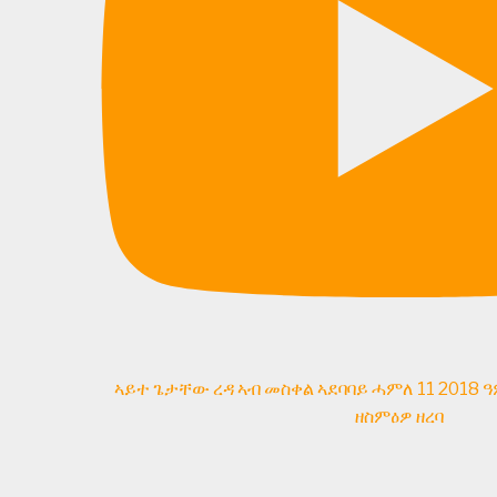
ኣይተ ጌታቸው ረዳ ኣብ መስቀል ኣደባባይ ሓምለ 11 2018 ዓ
ዘስምዕዎ ዘረባ