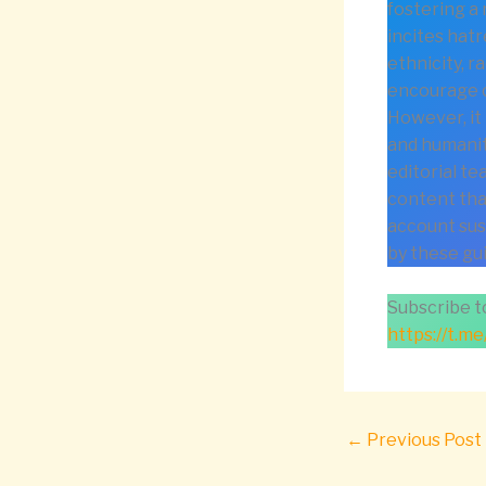
fostering a
incites hatr
ethnicity, ra
encourage c
However, it 
and humanity
editorial t
content tha
account sus
by these gui
Subscribe 
https://t.
←
Previous Post