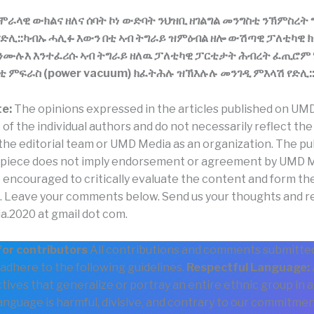
ራላዊ ውክልና ዘለና ሰባት ኮነ ውድባት ንህዝቢ ዘገልግል መንግስቲ ንኽምስረት 
የድሊ::ካብኡ ሓሊፉ እውን በቲ ኣብ ትግራይ ዝምዕብል ዘሎ ውሽጣዊ ፓለቲካዊ ክ
ሙሉእ እንተፈሪሱ ኣብ ትግራይ ዘለዉ ፓለቲካዊ ፓርቲታት ሕብረት ፈጢሮም 
ቲ ምፍራስ (power vacuum) ክፈትሕሉ ዝኽእሉሉ መንገዲ ምእላሽ የድሊ:
te:
The opinions expressed in the articles published on UM
 of the individual authors and do not necessarily reflect the
 the editorial team or UMD Media as an organization. The pu
 piece does not imply endorsement or agreement by UMD M
 encouraged to critically evaluate the content and form th
. Leave your comments below. Send us your thoughts and r
a.2020 at gmail dot com.
for contributors
All contributions and comments submitte
adhere to the following guidelines.
Respectful Language:
tives that generalize or portray an entire ethnic group in 
language is harmful, divisive, and contrary to our commitmen