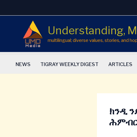
Skip
to
content
Understanding, M
multilingual; diverse values, stories, and 
NEWS
TIGRAY WEEKLY DIGEST
ARTICLES
ክንዲ ን
ሕምብር