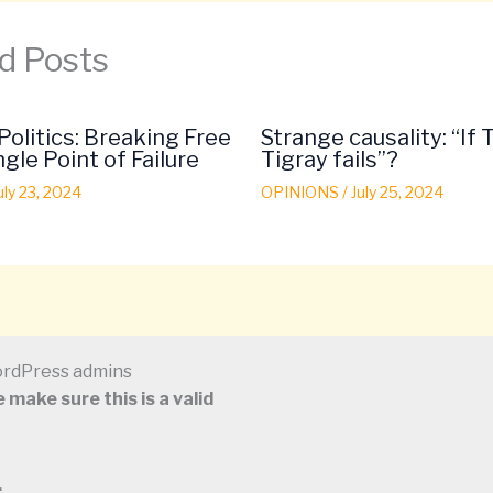
d Posts
Politics: Breaking Free
Strange causality: “If 
gle Point of Failure
Tigray fails”?
uly 23, 2024
OPINIONS
/
July 25, 2024
WordPress admins
 make sure this is a valid
.