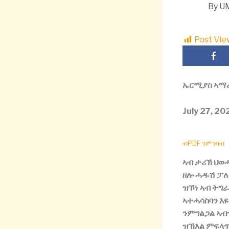
By
U
Post Vie
ኤርሚያስ
ኣማ
July 27, 20
ብPDF ንምንባብ
ኣብ
ታሪኽ
ህወ
ዘሎ
ሓዱሽ
ፓለ
ዝኾነ
ኣብ
ትግራ
ኣተሓሳስባን
እዩ
ንምግልጋል
ኣብ
ዝኽእል
ምፍላ