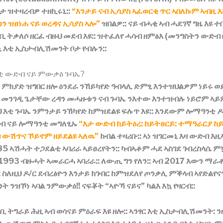
ርታ
ዝተዛረብዎ
ተዘኪሩኒ
::
“እንታይ ናብ ኢሳያስ ኣፈወርቂ ጥር ኣበለኩም ኣብዚ እ
ን ዝፀነሐ ናይ ወረዳና ኢሳያስ ኣሎ”
ዝበልዎ
::
ናይ
ብሓቂ
ኣብ
ሓደገኛ
ግዜ
እዩ
ተ
ቢ
ትቃለሶ
ዘርፈ
ብዙ
ህ
መደብ
እዩ
::
ዝተፈለየ
ሓሳብ
ዘምፅእ
(
መንግስትን
ውድብ
ኒ
እቲ
ኢስታብሊሽመንት
ቦታ
የብሉን
::
ቲ ውድብ ናይ ምውቃዕ ጉባኤ?
ምክያድ
ዝግበር
ዘሎ
ዕንደራ
ንኸይካየድ
ዓብላሊ
ድምፂ
እንተዝህልዎም
ነይሩ
ወ
መንገዲ
ጌታቸው
ረዳ
ን
መሓዙቱን
ናብ
ጉባኤ
ንእተው
እንተዝብሉ
ነይሮም
ኣይ
ህ
እቲ
ጉባኤ
ንምንታይ
ንኽካየድ
ከምዝደልዩ
ፍሉጥ
እዩ
::
እንደውም
ሎማዓንቲ
ዶ
ኣብ
ናይ
ሎማዓንቲ
መግለፂኡ
“እታ ውድብ ከይትዕረ: ከይትፀርይ: ተማዓራርያ ከ
ብ ውሽጥና ኾይኖም ዘይደልዩ ኣለዉ”
ክብል
ተዛሪቡ
::
ኣነ
ዝገርመኒ
እዛ
ውድብ
እዚ
85
ኣሽሓት
ተጋደልቲ
ኣባሪራ
ኣይፀረየትን
::
ካብኣቶም
ሓደ
ኣስገደ
ገብረስላሴ
ም
1993
ብዙሓት
ኣመራርሓ
ኣባሪራ
::
ለውጢ
ግን
የለን
::
ኣብ
2017
እውን
ማራቶ
:
ስለዚህ
ዶ
/
ር
ደብረፅዮን
እንታይ
ክገብር
ከምዝደለየ
ጦንቃሊ
ምቕላብ
ኣየድልየና
ንት
ንዝኾነ
ኣባል
ንምውቃዕ
!!
ናፍቖት
“
ኣዮኻ
ናይና
”
ካልእ
እኳ
የዛርብ
::
ዝቢ
ትግራይ
ሕዚ
ኣብ
ወሳናይ
ምዕራፍ
እዩ
ዘሎ
::
ኣንፃር
እቲ
ኢስታብሊሽመንት
:
ን