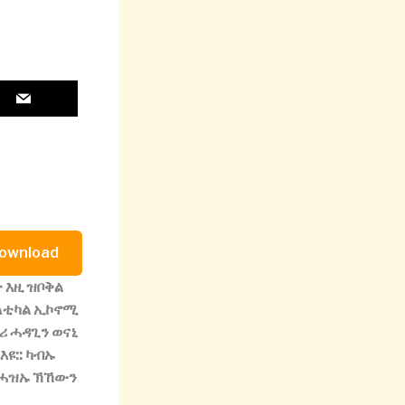
ownload
ት
እዚ
ዝቦቅል
ለቲካል
ኢኮኖሚ
ሪ
ሓዳጊን
ወናኒ
እዩ
::
ካብኡ
ሓዝኡ
ኽኸውን