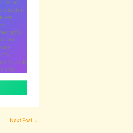
ent that
up based on
e:
We
ves.
the dignity
nt:
Our
e any
ct to
ree to abide
munity.
Next Post
→