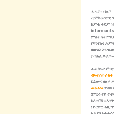
ሓዱሽ ባህሊ?
ዲሞክራስያዊ
ከምቲ
ቀደም
ዝ
informant
ምሸት
ናብ
ማህ
የቐንየልና
ድም
ዘውፅእ
እዩ
ዝመ
ይኽእል
ዶ
እወ
ሓደ
ካፍቶም
ቲ
ብኣብስትራክት ፓ
ህልውና
ዘለዎ
መፅሓፍ
ዘንበበ
ጀሚሩ
ናይ
ጥፍ
ስለዝኾነ
::
እን
ነይርዎ
::
ሕዚ
ግ
ኣድያቦ
ኣተሓሳ