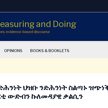
easuring and Doing
hopes; evidence-based discourse
OPINIONS
BOOKS & BOOKLETS
ድሕንነት ህዝቡ ንድሕንነት ስልጣኑ ዝጭነ
ቲ ውድብን ኩለመዳያዊ ቃልሲን