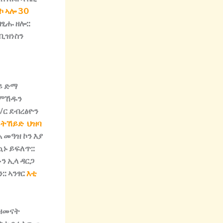
ኮ ኣሎ 30
በፂሑ
ዘሎ
::
ቢዝነስን
ይ
ድማ
ምኸዱን
/
ር
ደብረ
ፅ
ዮን
ይትኸይድ ህዝባ
ኣ
መዓዝ
ኮን
እያ
ኳኑ
ይፍለጥ
::
ን
ኢላ
ዳርጋ
ን
::
ኣንፃር
እቲ
ዘመናት