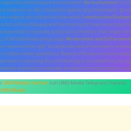
 respectful and inclusive environment.
No Incitement:
Cont
ed, violence, or discrimination against any individual or gro
ce, religion, etc will not be tolerated.
Constructive Dialogu
onstructive dialogue and the sharing of diverse perspecti
is essential to express opinions in a manner that respects 
 of all individuals and groups.
Moderation and Enforceme
eam reserves the right to moderate and, if necessary, remov
t violates these guidelines. Repeat offenders may be subje
pension or banning. By contributing to our platform, you ag
delines and help us maintain a respectful and inclusive com
to
UMD Media channel.
Join UMD Media Telegram Channel:
me/UMDMedia