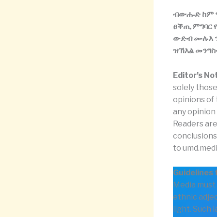
ብውሑድ ከም ሞ
ፀቕጢ ምግባር 
ውድብ ሙሉእ ን
ዝኽእል መንግስ
Editor’s No
solely those
opinions of
any opinion
Readers are
conclusions
to umd.medi
Guidelines 
Media must 
ethnic adjec
light. Such 