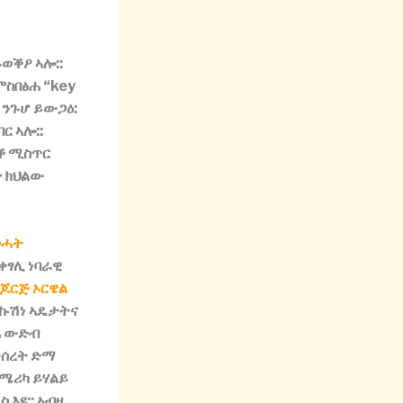
ይወቕዖ
ኣሎ
::
ምስበፅሐ
“key
:
ንጉሆ
ይውጋዕ
:
በር
ኣሎ
::
ቕ
ሚስጥር
ዮ
ክህልው
ወሓት
ቀፃሊ
ነባራዊ
ጆርጅ ኦርዌል
ኩሽነ
ኣዴታትና
ሐ
ውድብ
ሰረት
ድማ
ሜሪካ
ይሃልይ
ስ
እዩ
::
ኣብዚ