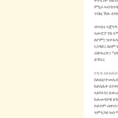
ተፃዒንዎ
ዝፀን
ምኳኑ
ኣብ
ክን
ናብዚ
ኹሉ
ዕን
ብሓፂሩ
ኣጀንዳ
ኣውሮፓ
የለ
ኣ
እዮም
::
ዝተፋላ
ነጋዳይ
::
እዞም
ብድፍረት
:: “
ህ
ይኾኑ
::
ሃዲዱ ዘይስሕት
ስለዚህ
ተመሊ
ከይስሕት
እንዳ
ኣይኮነን
::
ለው
ኩለመዳያዊ
ፀ
ኮይኖም
ብዋናነ
ንምንጋፍ
ካብ