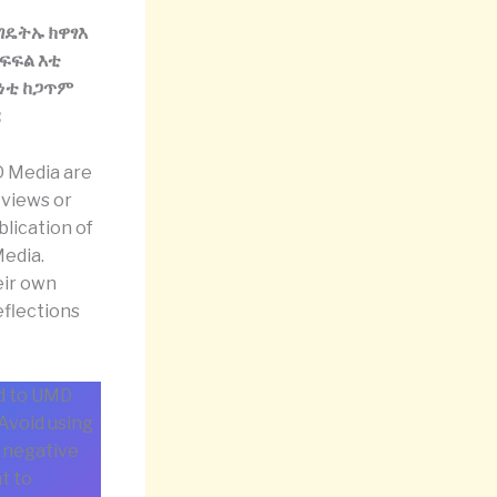
ግዴትኡ ክዋፃእ
ፍፍል እቲ
ነቲ ከጋጥም
:
D Media are
 views or
blication of
edia.
eir own
eflections
d to UMD
Avoid using
a negative
t to