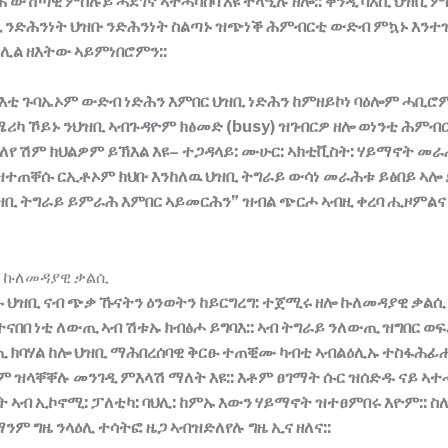
ሐ
ውሽጣዊ
ምስሉይ
ሓደገኛ
ኣተሓሳስባ
እዩ
ተላዒሉ
ዘሎ
::
ቀንዲ
ባእሲ
ህዝቢ
ም
ዲ
ን
ድሕንነት
ህዝቡ
ን
ድሕንነት
ስልጣኑ
ዝጭነቕ
ሕምብርቲ
ውድብ
ምኳኑ
እንተ
ክሊል
ዘእትው
ኣይምነበሮምን
::
እቲ
ጉባኤኦም
ውድብ
ነድሕን
እምበር
ህዝቢ
ነድሕን
ከምዘይኮነ
ባዕሎም
ሓቢሮ
ሜሪካ
ኾይኑ
ንህዝቢ
ኣብጉዳዮም
ክፅመድ
(busy)
ዝገብርዎ
ዘሎ
ወነንቲ
ሕምብ
ለየ
ሽም
ክህልዎም
ይኽእል
እዩ
–
ተጋዳላይ
:
ሙሁር
:
ኣክቲቪስት
:
ሃይማኖት
መራ
ዝተጠቐሱ
ርኢቶኦም
ክህቡ
እንከለዉ
ህዝቢ
ትግራይ
ውሳነ
መራሕቱ
ይፅበይ
ኣሎ
ዝቢ
ትግራይ
ይምራሕ
እምበር
ኣይመርሕን
”
ዝብል
ጭርሖ
ኣብዚ
ቀረባ
ሒዞምልና
 ኩለመዳያዊ ቃልሲ
ሱ
ህዝቢ
ናብ
ጭቃ
ኹናትን
ዕንወትን
ከይርግረግ
:
ተጀሚሩ
ዘሎ
ኩለመዳያዊ
ቃልሲ
ተናበበ
ነቲ
ለውጢ
ኣብ
ሽቱኡ
ክብፅሖ
ይግባእ
::
ኣብ
ትግራይ
ንለውጢ
ዝግበር
ወፍ
ጢ
ክባሃል
ከሎ
ህዝቢ
ማሕበረሰባዊ
ቅርፁ
ተጠቒሙ
ካብቲ
ኣብልዕሊኡ
ተስፋሕፊ
ገም
ዝላቐቐሉ
መንገዲ
ምእላሽ
ማለት
እዩ
::
እቶም
ፀገማት
ሱር
ዝሰድዱ
ናይ
ኣተ
ት
ኣብ
ኢኮኖሚ
:
ፓለቲካ
:
ባህሊ
:
ከምኡ
እውን
ሃይማኖት
ዝተፀምበሩ
እዮም
::
ስ
ማንም
ግዜ
ንላዕሊ
ተሳትፎ
ዜጋ
ኣብዝድለየሉ
ግዜ
ኢና
ዘለና
::