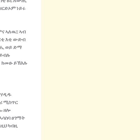
ስቲ
ፀረ
ለውጢ
ዝርድኦም
ነይሩ
ምና
ኣለዉ
::
ኣብ
ርቲ
እቲ
ውድብ
ሒ
ወይ
ድማ
ይብሉ
ክመፁ
ይኽእሉ
ሃዲዱ
ሪ
ሚስጥር
ሑ
ዘሎ
ሓሳስባ
ፀገማት
ለዚህ
ካብዚ