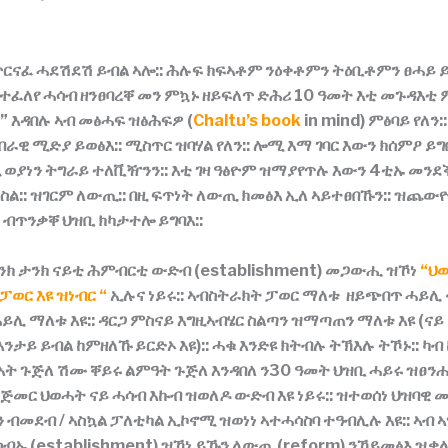
ጥርናፈ
ሓደሽደሽ
ይብል
ኣሎ
::
ሕሉፍ
ክፍኣቶም
ንዕቀቶምን
ትዕቢቶምን
ፀሓይ
ተፈለየ
ሓሳብ
ዘንፀባረቐ
መን
ምኳኑ
ዘይፍለጥ
ድሕሪ
10
ዓመት
እቲ
መጉዳእቲ
s”
እዳበሉ
ኣብ
መፅሓፍ
ዝፅሕፍዎ
(
Chaltu’s book
in mind)
ምፅባይ
የለን
:
በራዊ
ሚድያ
ይወፅእ
::
ሚስጥር
ዝባሃል
የለን
::
ሎሚ
እማ
ገባር
እውን
ክሰምዖ
ይግ
ፂ
ወያነን
ትግራይ
ተለቪዥንን
::
እቲ
ገዛ
ዓፅዮም
ዝማያየጥሉ
እውን
4
ቲኡ
መንደ
ስል
::
ዝገርም
ለውጢ
::
በዚ
ፍጥነት
ለውጢ
ክመፅእ
ኢለ
ኣይተፀበኹን
::
ዝጨው
–
ብጥንቃቐ
ህዝቢ
ክካታተሎ
ይግባእ
::
ንክ
ታንክ
ናይቲ
ሕምብርቲ
ውድብ
(establishment)
መጋውሒ
ዝኾነ
“ህ
ወር እዩ ዝነብር “
ኢሉና
ነይሩ
::
ኣብስትራክት
ፓወር
ማለቱ
ዘይጭበጥ
ሓይሊ
ሓይሊ
ማለቱ
እዩ
::
ዳርጋ
ምስናይ
እግዚኣብሄር
ስልጣን
ዝማጣጠን
ማለቱ
እዩ
(
ናይ
እንታይ
ይብል
ከምዘለኹ
ይርድኦ
እዩ
)::
ሓቁ
እንድዩ
ክትብሉ
ትኽእሉ
ትኾኑ
::
ካብ
ኣት
ጉጅለ
ሽሙ
ቐይሩ
ልምዓት
ጉጅለ
እንዳበለ
ን
30
ዓመት
ህዝቢ
ሓይሩ
ዝፀን
ትጅመር
ህወሓት
ናይ
ሓሳብ
እኩብ
ዝወለዶ
ውድብ
እዩ
ነይሩ
::
ዝተወሰነ
ህዝባዊ
መ
ን
ብመደብ
/
ኣስኳል
ፓለቲካል
ኢኮኖሚ
ዝወነነ
ኣተሓሳስባ
ተዓብሊሉ
እዩ
::
ኣብ
ኣ
ስብኡ
(establishment)
ዝኾነ
ይኹን
ለውጢ
(reform)
ንኸይመፅእ
ዝቃለ