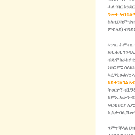
ሓደ
ገባር
እንደ
ዓመት ኣብ ስልጣ
ስለዚህ
ከም
ህዝ
ምፍላይ
)
ብዓይ
ኣንፃር ሕምብር
እዚ
ሕዚ
ንጉባኤ
ብዴሞክራስያዊ
ነይሮም
::
ስለዚ
ኣረጋጊፁልና
::
ከይተገልግል ኣ
ትፀርዮ
?
ብ
19
ከምኡ
እውን
ብ
ፍርቂ
ፀርያ
እያ
:
ኢስታብሊሽመ
ንምጥቕላል
ህ