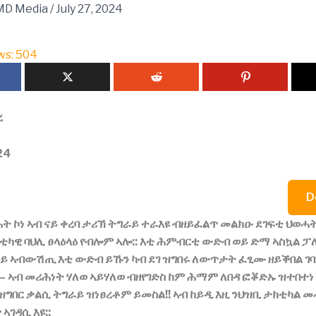
MD Media
/
July 27, 2024
ws:
504
ረ
24
D
ሓት
ኮነ
ኣብ
ናይ
ቀረባ
ታሪኽ
ትግራይ
ተራእዩ
ብዘይፈልጥ
መልክዑ
ደገፍቲ
ህወሓ
ቲካዊ
ባህሊ
ፀላዕላዕ
የብሎም
ኣሎ
::
እቲ
ሕምብርቲ
ውድብ
ወይ
ድማ
ኣስኳል
ፓ
ይ
ኣብውሽጢ
እቲ
ውድብ
ይኹን
ካብ
ደገ
ዝግበሩ
ለውጥታት
ፈፂሙ
ዘይቕበል
ገባ
–
ኣብ
መሪሕነት
ሃለወ
ኣይሃለወ
ብዘየገድስ
ከም
ሕማም
ለበዳ
ፎቖድኡ
ዝተበተነ
ዝግበር
ቃልሲ
ትግራይ
ዝነፀረቶም
ይመስል
!!
ኣብ
ከይዲ
እዚ
ንህዝቢ
ታክቲካል
መ
ጥ
ኣገዳሲ
እዩ
::